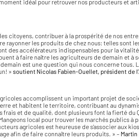
e moment idéal pour retrouver nos producteurs et art
es citoyens, contribuer à la prospérité de nos entrep
aire rayonner les produits de chez nous: telles sont 
 des accélérateurs indispensables pour la vitalité 
buent à faire naître les agriculteurs de demain et à 
e demain est une question qui nous concerne tous. L
un! »
soutient Nicolas Fabien-Ouellet, président de 
gricoles accomplissent un important projet de sociét
terre et habitent le territoire, contribuant au dyna
ts frais et de qualité, dont plusieurs font la fierté d
ion Mangeons local pour trouver les marchés publics à 
teurs agricoles est heureuse de s’associer aux kiosq
ge afin de faire connaître leurs produits. » –
Martin