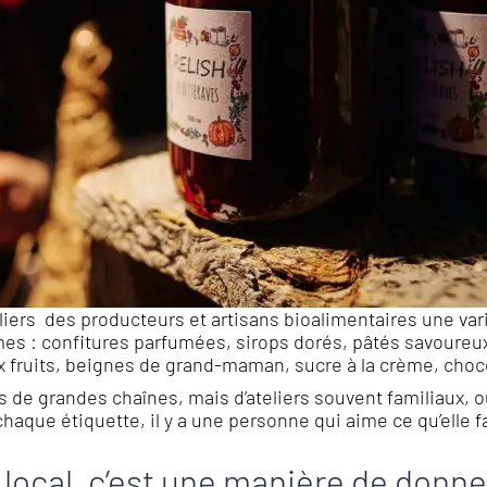
liers des producteurs et artisans bioalimentaires une vari
mes : confitures parfumées, sirops dorés, pâtés savoureux,
 fruits, beignes de grand-maman, sucre à la crème, choc
s de grandes chaînes, mais d’ateliers souvent familiaux, 
haque étiquette, il y a une personne qui aime ce qu’elle f
t local, c’est une manière de donn