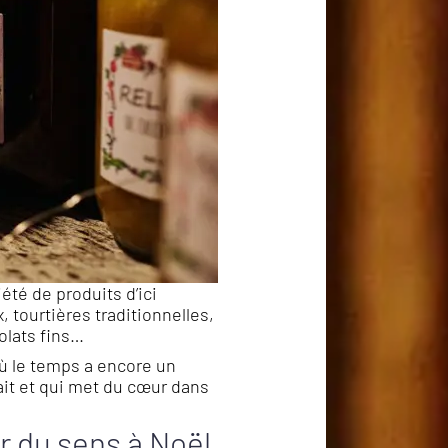
été de produits d’ici
 tourtières traditionnelles,
olats fins…
où le temps a encore un
ait et qui met du cœur dans
er du sens à Noël