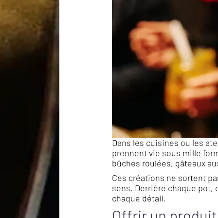
Dans les cuisines ou les ate
prennent vie sous mille for
bûches roulées, gâteaux aux
Ces créations ne sortent pa
sens. Derrière chaque pot, c
chaque détail.
Offrir un produi