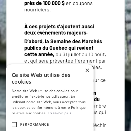
près de 100 000 $
en coupons
nourriciers.
À ces projets s’ajoutent aussi
deux événements majeurs.
D’abord, la Semaine des Marchés
publics du Québec qui revient
cette année,
du 31 juillet au 10 août,
et qui sera présentée fièrement par
l’Union des producteurs agricoles.
×
Un grand merci à l’UPA d’être
Ce site Web utilise des
encore une fois à nos côtés pour ce
cookies
moment fort de la saison !
Notre site Web utilise des cookies pour
Ensuite, le tout premier Forum
améliorer l'expérience utilisateur. En
national des Marchés publics du
utilisant notre site Web, vous acceptez tous
Québec,
qui aura lieu le 6 novembre
les cookies conformément à notre Politique
prochain. Un grand rendez-vous qui
relative aux cookies.
En savoir plus
permettra de réunir tous les
acteurs du secteur, afin de réfléchir
PERFORMANCE