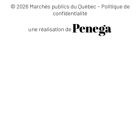
© 2026 Marchés publics du Québec –
Politique de
confidentialité
une réalisation de
×
Ce site Web utilise des
cookies
Notre site Web utilise des cookies pour
améliorer l'expérience utilisateur. En
utilisant notre site Web, vous acceptez tous
les cookies conformément à notre Politique
relative aux cookies.
En savoir plus
PERFORMANCE