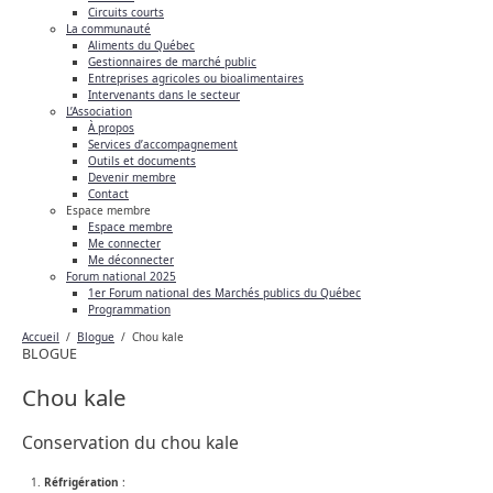
Circuits courts
La communauté
Aliments du Québec
Gestionnaires de marché public
Entreprises agricoles ou bioalimentaires
Intervenants dans le secteur
L’Association
À propos
Services d’accompagnement
Outils et documents
Devenir membre
Contact
Espace membre
Espace membre
Me connecter
Me déconnecter
Forum national 2025
1er Forum national des Marchés publics du Québec
Programmation
Accueil
/
Blogue
/
Chou kale
BLOGUE
Chou kale
Conservation du chou kale
Réfrigération
: