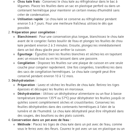
Chou kale frais
: Conservez le chou kale au réfrigérateur dans le bac à
légumes. Placez les feuilles dans un sac en plastique perforé ou dans un
contenant hermétique pour maintenir un certain niveau d’humidité sans
créer de condensation.
Utilisation rapide
: Le chou kale se conserve au réfrigérateur pendant
environ 5 à 7 jours. Pour une meilleure fraîcheur, utilisez-le dès que
possible.
Préparation pour congélation
:
Blanchiment
: Pour une conservation plus longue, blanchissez le chou kale
avant de le congeler. Faites bouillir de l’eau et plongez les feuilles de chou
kale pendant environ 2 à 3 minutes. Ensuite, plongez-les immédiatement
dans un bol d’eau glacée pour arrêter la cuisson.
Égouttage
: Égouttez bien les feuilles blanchies et séchez-les en tapotant
avec un essuie-tout ou en les laissant dans une passoire.
Congélation
: Disposez les feuilles sur une plaque de cuisson en une seule
couche pour congeler rapidement. Une fois congelées, transférez-les dans
des sacs de congélation hermétiques. Le chou kale congelé peut être
conservé pendant environ 10 à 12 mois.
Déshydratation
:
Préparation
: Lavez et séchez les feuilles de chou kale. Retirez les tiges
épaisses et découpez les feuilles en morceaux.
Déshydratation
: Utilisez un déshydrateur alimentaire ou un four à basse
température (environ 135°F ou 57°C) pour déshydrater les feuilles jusqu’à ce
qu’elles soient complètement sèches et croustillantes. Conservez les
feuilles déshydratées dans des contenants hermétiques à l’abri de la
lumière et de l’humidité. Le chou kale déshydraté peut être réhydraté dans
des soupes, des bouillons ou des plats cuisinés.
Conservation dans un pot avec de l’eau
:
Méthode
: Placez les tiges de chou kale dans un pot avec de l’eau, comme
vous le feriez avec des fleurs. Couvrez le pot avec un sac en plastique ou un