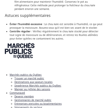
film alimentaire pour maintenir l’humidité. Conservez le pot au
réfrigérateur. Cette méthode peut prolonger la fraîcheur du chou kale
pendant environ une semaine.
Astuces supplémentaires
Éviter l’humidité excessive
: Le chou kale est sensible à l’humidité, ce qui peut
provoquer la moisissure. Assurez-vous qu’il est bien sec avant de le stocker.
Contrôle régulier
: Vérifiez régulièrement le chou kale stocké pour détecter
tout signe de moisissure ou de détérioration, et retirez les feuilles abîmées
pour éviter qu’elles ne contaminent les autres.
Marchés publics du Québec
Trouver un marché public
Destinations aux saveurs locales
L’expérience Marchés publics du Québec
Manger au rythme des saisons
Communauté
Devenir membre
Gestionnaires de marché public
Entreprises agricoles ou bioalimentaires
Intervenants du secteur