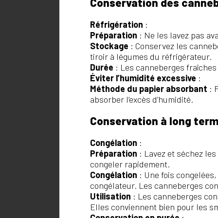
Conservation des canneb
Réfrigération
:
Préparation
: Ne les lavez pas ava
Stockage
: Conservez les cannebe
tiroir à légumes du réfrigérateur.
Durée
: Les canneberges fraîches 
Éviter l’humidité excessive
:
Méthode du papier absorbant
: 
absorber l’excès d’humidité.
Conservation à long ter
Congélation
:
Préparation
: Lavez et séchez le
congeler rapidement.
Congélation
: Une fois congelées
congélateur. Les canneberges con
Utilisation
: Les canneberges cong
Elles conviennent bien pour les sm
Conservation en purée
: