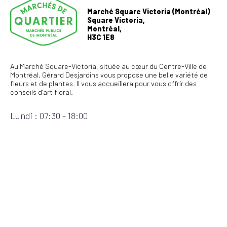
relative aux cookies.
En savoir plus
Marché Square Victoria (Montréal)
Square Victoria,
PERFORMANCE
Montréal,
H3C 1E8
CIBLAGE
FONCTIONNALITÉ
Au Marché Square-Victoria, située au cœur du Centre-Ville de
Montréal, Gérard Desjardins vous propose une belle variété de
ACCEPTER TOUT
REFUSER TOUT
fleurs et de plantes. Il vous accueillera pour vous offrir des
conseils d’art floral.
AFFICHER LES DÉTAILS
Lundi :
07:30 - 18:00
Mardi :
07:30 - 18:00
Mercredi :
07:30 - 18:00
Jeudi :
07:30 - 18:00
Vendredi :
07:30 - 18:00
Samedi :
08:00 - 17:00
Dimanche :
08:00 - 17:00
Précisions :
Le marché est ouvert généralement de mars à