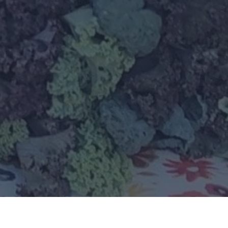
×
Ce site Web utilise des
cookies
Notre site Web utilise des cookies pour
améliorer l'expérience utilisateur. En
utilisant notre site Web, vous acceptez tous
les cookies conformément à notre Politique
relative aux cookies.
En savoir plus
PERFORMANCE
CIBLAGE
FONCTIONNALITÉ
ACCEPTER TOUT
REFUSER TOUT
AFFICHER LES DÉTAILS