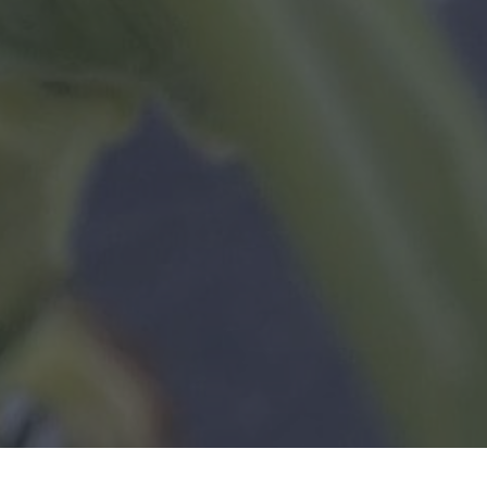
×
Ce site Web utilise des
cookies
Notre site Web utilise des cookies pour
améliorer l'expérience utilisateur. En
utilisant notre site Web, vous acceptez tous
les cookies conformément à notre Politique
relative aux cookies.
En savoir plus
PERFORMANCE
CIBLAGE
FONCTIONNALITÉ
ACCEPTER TOUT
REFUSER TOUT
AFFICHER LES DÉTAILS