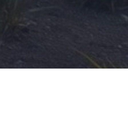
relative aux cookies.
En savoir plus
PERFORMANCE
CIBLAGE
FONCTIONNALITÉ
ACCEPTER TOUT
REFUSER TOUT
AFFICHER LES DÉTAILS
Marché public de La Matanie
(Matane)
650 Av. du Phare O,
Matane,
G4W 3B5