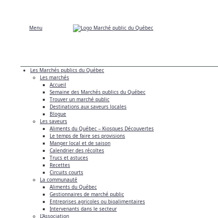
Menu
Les Marchés publics du Québec
Les marchés
Accueil
Semaine des Marchés publics du Québec
Trouver un marché public
Destinations aux saveurs locales
Blogue
Les saveurs
Aliments du Québec – Kiosques Découvertes
Le temps de faire ses provisions
Manger local et de saison
Calendrier des récoltes
Trucs et astuces
Recettes
Circuits courts
La communauté
Aliments du Québec
Gestionnaires de marché public
Entreprises agricoles ou bioalimentaires
Intervenants dans le secteur
L’Association