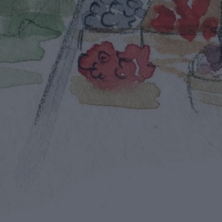
×
Ce site Web utilise des
cookies
Notre site Web utilise des cookies pour
améliorer l'expérience utilisateur. En
utilisant notre site Web, vous acceptez tous
les cookies conformément à notre Politique
relative aux cookies.
En savoir plus
PERFORMANCE
CIBLAGE
FONCTIONNALITÉ
ACCEPTER TOUT
REFUSER TOUT
AFFICHER LES DÉTAILS