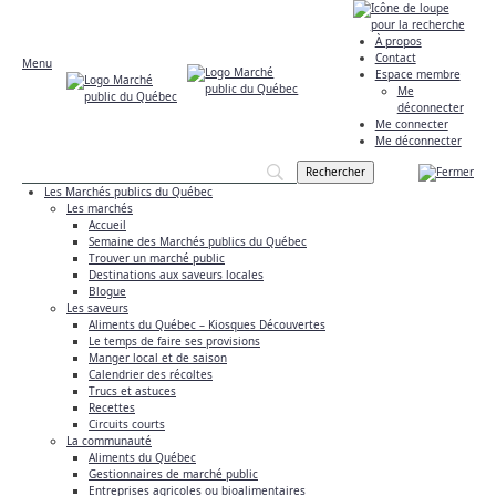
À propos
Contact
Menu
Espace membre
Me
déconnecter
Me connecter
Me déconnecter
Les Marchés publics du Québec
Les marchés
Accueil
Semaine des Marchés publics du Québec
Trouver un marché public
Destinations aux saveurs locales
Blogue
Les saveurs
Aliments du Québec – Kiosques Découvertes
Le temps de faire ses provisions
Manger local et de saison
Calendrier des récoltes
Trucs et astuces
Recettes
Circuits courts
La communauté
Aliments du Québec
Gestionnaires de marché public
Entreprises agricoles ou bioalimentaires