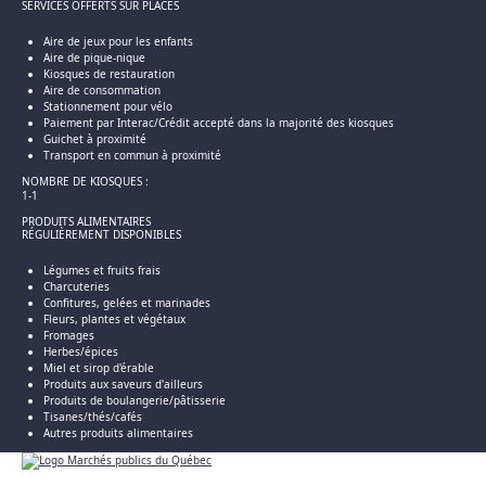
SERVICES OFFERTS SUR PLACES
Aire de jeux pour les enfants
Aire de pique-nique
Kiosques de restauration
Aire de consommation
Stationnement pour vélo
Paiement par Interac/Crédit accepté dans la majorité des kiosques
Guichet à proximité
Transport en commun à proximité
NOMBRE DE KIOSQUES :
1-1
PRODUITS ALIMENTAIRES
RÉGULIÈREMENT DISPONIBLES
Légumes et fruits frais
Charcuteries
Confitures, gelées et marinades
Fleurs, plantes et végétaux
Fromages
Herbes/épices
Miel et sirop d'érable
Produits aux saveurs d'ailleurs
Produits de boulangerie/pâtisserie
Tisanes/thés/cafés
Autres produits alimentaires