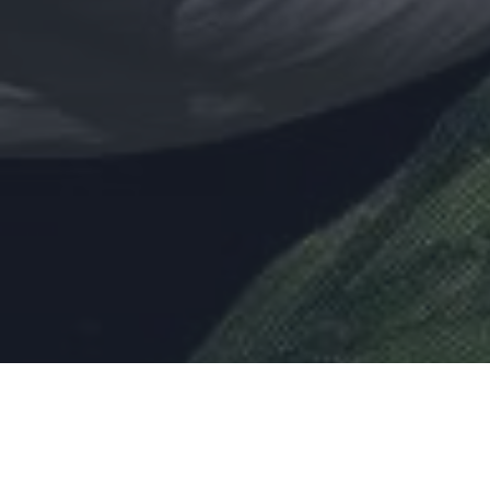
Notre site Web utilise des cookies pour
améliorer l'expérience utilisateur. En
utilisant notre site Web, vous acceptez tous
les cookies conformément à notre Politique
relative aux cookies.
En savoir plus
PERFORMANCE
CIBLAGE
FONCTIONNALITÉ
ACCEPTER TOUT
REFUSER TOUT
AFFICHER LES DÉTAILS