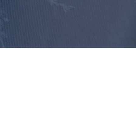
FONCTIONNALITÉ
ACCEPTER TOUT
REFUSER TOUT
AFFICHER LES DÉTAILS
Marché du Plateau (Gatineau)
205 Rue de Bruxelles,
Gatineau,
J9J 0G5