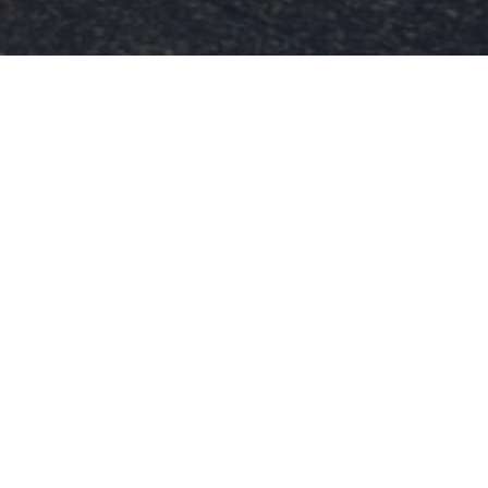
AFFICHER LES DÉTAILS
Marché de Noël lumineux de
Sherbrooke
710 Pl. de la Gare,
Sherbrooke,
J1H 0E9
15 NOVEMBRE 2025 AU 21 DÉCEMBRE 2025
Samedi :
10:00 - 16:00
Dimanche :
10:00 - 16:00