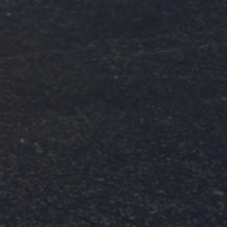
×
Ce site Web utilise des
cookies
Notre site Web utilise des cookies pour
améliorer l'expérience utilisateur. En
utilisant notre site Web, vous acceptez tous
les cookies conformément à notre Politique
relative aux cookies.
En savoir plus
PERFORMANCE
CIBLAGE
FONCTIONNALITÉ
ACCEPTER TOUT
REFUSER TOUT