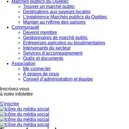
Marchés publics du Québec
Trouver un marché public
Destinations aux saveurs locales
L’expérience Marchés publics du Québec
Manger au rythme des saisons
Communauté
Devenir membre
Gestionnaires de marché public
Entreprises agricoles ou bioalimentaires
Intervenants du secteur
Services d’accompagnement
Outils et documents
Association
Me connecter
À propos de nous
Conseil d’administration et équipe
×
Inscrivez-vous
Ce site Web utilise des
à notre infolettre
cookies
S'inscrire
Notre site Web utilise des cookies pour
améliorer l'expérience utilisateur. En
utilisant notre site Web, vous acceptez tous
les cookies conformément à notre Politique
relative aux cookies.
En savoir plus