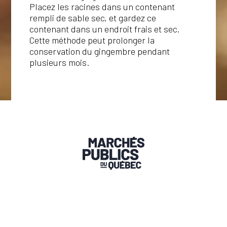
Ce site Web utilise des
Placez les racines dans un contenant
cookies
rempli de sable sec, et gardez ce
contenant dans un endroit frais et sec.
Notre site Web utilise des cookies pour
Cette méthode peut prolonger la
améliorer l'expérience utilisateur. En
utilisant notre site Web, vous acceptez tous
conservation du gingembre pendant
les cookies conformément à notre Politique
plusieurs mois.
relative aux cookies.
En savoir plus
PERFORMANCE
CIBLAGE
FONCTIONNALITÉ
ACCEPTER TOUT
REFUSER TOUT
AFFICHER LES DÉTAILS
MARCHÉS PUBLICS DU QUÉBEC
Trouver un marché public