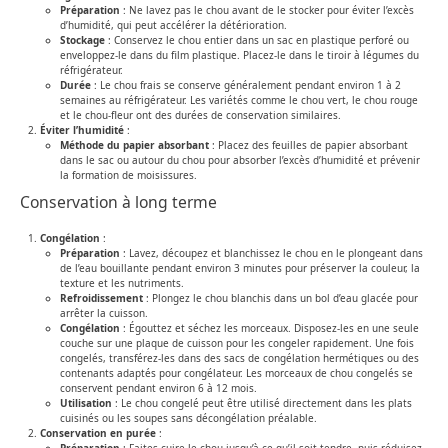
Préparation
: Ne lavez pas le chou avant de le stocker pour éviter l’excès
d’humidité, qui peut accélérer la détérioration.
Stockage
: Conservez le chou entier dans un sac en plastique perforé ou
enveloppez-le dans du film plastique. Placez-le dans le tiroir à légumes du
réfrigérateur.
Durée
: Le chou frais se conserve généralement pendant environ 1 à 2
semaines au réfrigérateur. Les variétés comme le chou vert, le chou rouge
et le chou-fleur ont des durées de conservation similaires.
Éviter l’humidité
:
Méthode du papier absorbant
: Placez des feuilles de papier absorbant
dans le sac ou autour du chou pour absorber l’excès d’humidité et prévenir
la formation de moisissures.
Conservation à long terme
Congélation
:
Préparation
: Lavez, découpez et blanchissez le chou en le plongeant dans
de l’eau bouillante pendant environ 3 minutes pour préserver la couleur, la
texture et les nutriments.
Refroidissement
: Plongez le chou blanchis dans un bol d’eau glacée pour
arrêter la cuisson.
Congélation
: Égouttez et séchez les morceaux. Disposez-les en une seule
couche sur une plaque de cuisson pour les congeler rapidement. Une fois
congelés, transférez-les dans des sacs de congélation hermétiques ou des
contenants adaptés pour congélateur. Les morceaux de chou congelés se
conservent pendant environ 6 à 12 mois.
Utilisation
: Le chou congelé peut être utilisé directement dans les plats
cuisinés ou les soupes sans décongélation préalable.
Conservation en purée
: