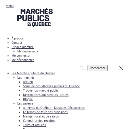
Menu
À propos
Contact
Espace membre
Me déconnecter
Me connecter
Me déconnecter
Les Marchés publics du Québec
Les marchés
Accueil
Semaine des Marchés publics du Québec
Trouver un marché public
Destinations aux saveurs locales
Blogue
Les saveurs
Aliments du Québec – Kiosques Découvertes
Le temps de faire ses provisions
Manger local et de saison
Calendrier des récoltes
Trucs et astuces