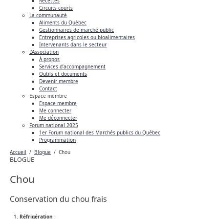
Recettes
Circuits courts
La communauté
Aliments du Québec
Gestionnaires de marché public
Entreprises agricoles ou bioalimentaires
Intervenants dans le secteur
L’Association
À propos
Services d’accompagnement
Outils et documents
Devenir membre
Contact
Espace membre
Espace membre
Me connecter
Me déconnecter
Forum national 2025
1er Forum national des Marchés publics du Québec
Programmation
Accueil
/
Blogue
/
Chou
BLOGUE
Chou
Conservation du chou frais
Réfrigération
: