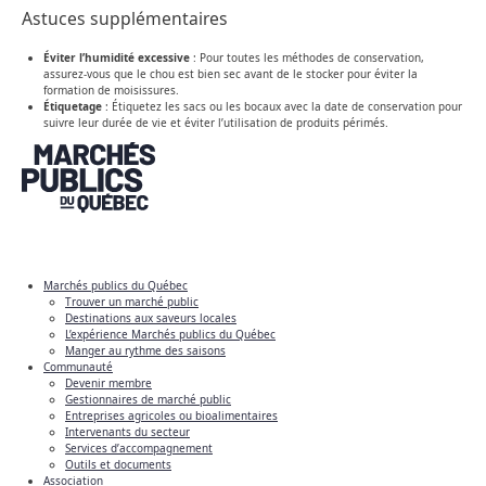
Astuces supplémentaires
Éviter l’humidité excessive
: Pour toutes les méthodes de conservation,
assurez-vous que le chou est bien sec avant de le stocker pour éviter la
formation de moisissures.
Étiquetage
: Étiquetez les sacs ou les bocaux avec la date de conservation pour
suivre leur durée de vie et éviter l’utilisation de produits périmés.
Marchés publics du Québec
Trouver un marché public
Destinations aux saveurs locales
L’expérience Marchés publics du Québec
Manger au rythme des saisons
Communauté
Devenir membre
Gestionnaires de marché public
Entreprises agricoles ou bioalimentaires
Intervenants du secteur
Services d’accompagnement
Outils et documents
Association