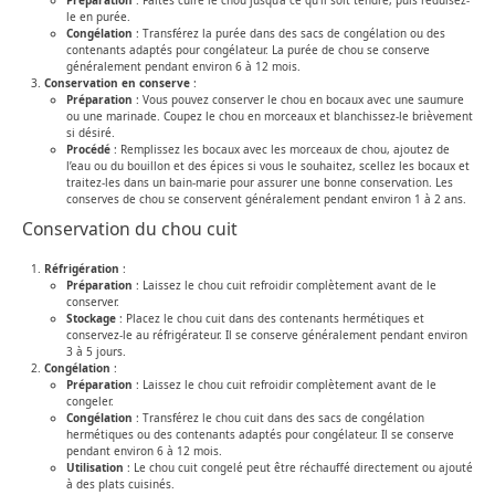
Préparation
: Faites cuire le chou jusqu’à ce qu’il soit tendre, puis réduisez-
le en purée.
Congélation
: Transférez la purée dans des sacs de congélation ou des
contenants adaptés pour congélateur. La purée de chou se conserve
généralement pendant environ 6 à 12 mois.
Conservation en conserve
:
Préparation
: Vous pouvez conserver le chou en bocaux avec une saumure
ou une marinade. Coupez le chou en morceaux et blanchissez-le brièvement
si désiré.
Procédé
: Remplissez les bocaux avec les morceaux de chou, ajoutez de
l’eau ou du bouillon et des épices si vous le souhaitez, scellez les bocaux et
traitez-les dans un bain-marie pour assurer une bonne conservation. Les
conserves de chou se conservent généralement pendant environ 1 à 2 ans.
Conservation du chou cuit
Réfrigération
:
Préparation
: Laissez le chou cuit refroidir complètement avant de le
conserver.
Stockage
: Placez le chou cuit dans des contenants hermétiques et
conservez-le au réfrigérateur. Il se conserve généralement pendant environ
3 à 5 jours.
Congélation
:
Préparation
: Laissez le chou cuit refroidir complètement avant de le
congeler.
Congélation
: Transférez le chou cuit dans des sacs de congélation
hermétiques ou des contenants adaptés pour congélateur. Il se conserve
pendant environ 6 à 12 mois.
Utilisation
: Le chou cuit congelé peut être réchauffé directement ou ajouté
à des plats cuisinés.