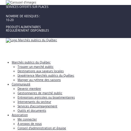
SERVICES OFFERTS SUR PLACES
NOMBRE DE KIOSQUES :
10-20
PRODUITS ALIMENTAIRES
RÉGULIÈREMENT DISPONIBLES
Marchés publics du Québec
Trouver un marché public
Destinations aux saveurs locales
L’expérience Marchés publics du Québec
Manger au rythme des saisons
Communauté
Devenir membre
Gestionnaires de marché public
Entreprises agricoles ou bioalimentaires
Intervenants du secteur
Services d’accompagnement
Outils et documents
Association
Me connecter
À propos de nous
Conseil d’administration et équipe