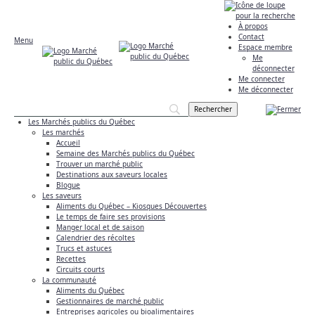
À propos
Contact
Menu
Espace membre
Me
déconnecter
Me connecter
Me déconnecter
Les Marchés publics du Québec
Les marchés
Accueil
Semaine des Marchés publics du Québec
Trouver un marché public
Destinations aux saveurs locales
Blogue
Les saveurs
Aliments du Québec – Kiosques Découvertes
Le temps de faire ses provisions
Manger local et de saison
Calendrier des récoltes
Trucs et astuces
Recettes
Circuits courts
La communauté
Aliments du Québec
Gestionnaires de marché public
Entreprises agricoles ou bioalimentaires