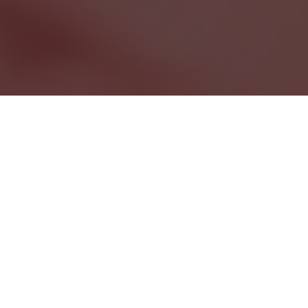
FONCTIONNALITÉ
ACCEPTER TOUT
REFUSER TOUT
AFFICHER LES DÉTAILS
Marché public des Fêtes de Saint-
Raymond
331 Rue St Joseph,
Saint-Raymond,
G3L 1J8
Une version hivernale du Marché public de Saint-Raymond