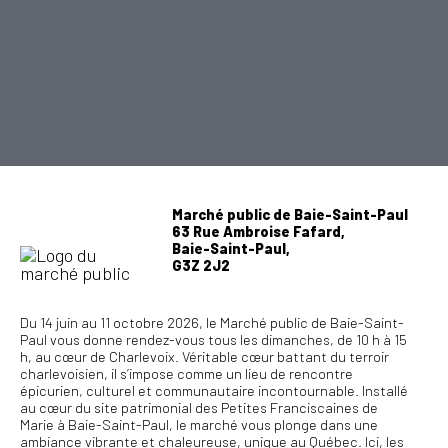
×
Ce site Web utilise des
cookies
Notre site Web utilise des cookies pour
améliorer l'expérience utilisateur. En
utilisant notre site Web, vous acceptez tous
Marché public de Baie-Saint-Paul
63 Rue Ambroise Fafard,
les cookies conformément à notre Politique
Baie-Saint-Paul,
relative aux cookies.
En savoir plus
G3Z 2J2
PERFORMANCE
CIBLAGE
Du 14 juin au 11 octobre 2026, le Marché public de Baie-Saint-
Paul vous donne rendez-vous tous les dimanches, de 10 h à 15
FONCTIONNALITÉ
h, au cœur de Charlevoix. Véritable cœur battant du terroir
charlevoisien, il s’impose comme un lieu de rencontre
épicurien, culturel et communautaire incontournable. Installé
ACCEPTER TOUT
REFUSER TOUT
au cœur du site patrimonial des Petites Franciscaines de
Marie à Baie-Saint-Paul, le marché vous plonge dans une
AFFICHER LES DÉTAILS
ambiance vibrante et chaleureuse, unique au Québec. Ici, les