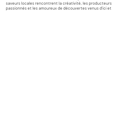
saveurs locales rencontrent la créativité, les producteurs
passionnés et les amoureux de découvertes venus d’ici et
d’ailleurs. Fidèle aux valeurs d’achat local, de durabilité et de
mise en valeur du terroir, le Marché public de Baie-Saint-Paul
propose une offre riche et diversifiée dans une atmosphère
conviviale propice aux rencontres. C’est l’endroit parfait pour
s’attarder : activités pour les enfants, terrasses
accueillantes pour relaxer et installations accessibles beau
temps, mauvais temps. C’est un rendez-vous estival à
savourer sans modération. Charlevoix vous attend… et le
marché aussi !
14 JUIN 2026 AU 11 OCTOBRE 2026
Dimanche :
10:00 - 15:00