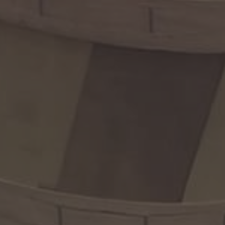
×
Ce site Web utilise des
cookies
Notre site Web utilise des cookies pour
améliorer l'expérience utilisateur. En
utilisant notre site Web, vous acceptez tous
les cookies conformément à notre Politique
relative aux cookies.
En savoir plus
PERFORMANCE
CIBLAGE
FONCTIONNALITÉ