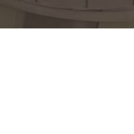
ACCEPTER TOUT
REFUSER TOUT
AFFICHER LES DÉTAILS
Marché Godefroy (Bécancour)
1700 Av. Descôteaux,
Bécancour,
G9H 1W2
Le Marché Godefroy célèbre sa 32e saison avec une
programmation remarquable notamment avec des spectacles
musicaux et des démonstrations culinaires mettant en valeur