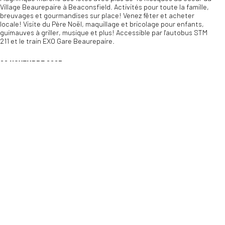
Village Beaurepaire à Beaconsfield. Activités pour toute la famille,
breuvages et gourmandises sur place! Venez fêter et acheter
ACCEPTER TOUT
REFUSER TOUT
locale! Visite du Père Noël, maquillage et bricolage pour enfants,
guimauves à griller, musique et plus! Accessible par l'autobus STM
AFFICHER LES DÉTAILS
211 et le train EXO Gare Beaurepaire.
22 NOVEMBRE 2025
Samedi :
11:00 - 16:00
Précisions :
Samedi seulement
Pour en savoir plus sur le marché public régulier