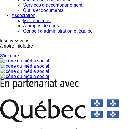
Services d’accompagnement
Outils et documents
Association
Me connecter
À propos de nous
Conseil d’administration et équipe
×
Inscrivez-vous
Ce site Web utilise des
à notre infolettre
cookies
S'inscrire
Notre site Web utilise des cookies pour
améliorer l'expérience utilisateur. En
utilisant notre site Web, vous acceptez tous
les cookies conformément à notre Politique
relative aux cookies.
En savoir plus
PERFORMANCE
CIBLAGE
FONCTIONNALITÉ
ACCEPTER TOUT
REFUSER TOUT